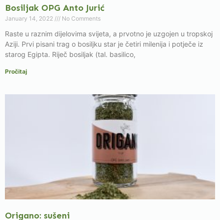
Bosiljak OPG Anto Jurić
January 14, 2022
No Comments
Raste u raznim dijelovima svijeta, a prvotno je uzgojen u tropskoj
Aziji. Prvi pisani trag o bosiljku star je četiri milenija i potječe iz
starog Egipta. Riječ bosiljak (tal. basilico,
Pročitaj
Origano: sušeni