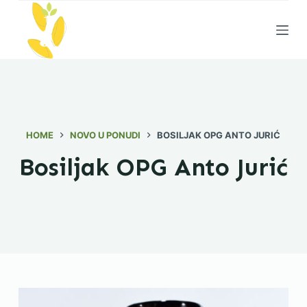
S
k
i
p
t
o
c
HOME
NOVO U PONUDI
BOSILJAK OPG ANTO JURIĆ
o
n
Bosiljak OPG Anto Jurić
t
e
n
t