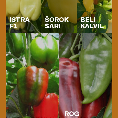
ISTRA
ŠOROK
BELI
F1
ŠARI
KALVIL
ROG