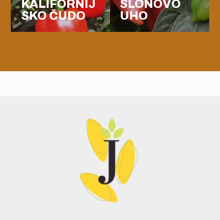
KALIFORNIJ
SLONOVO
SKO ČUDO
UHO